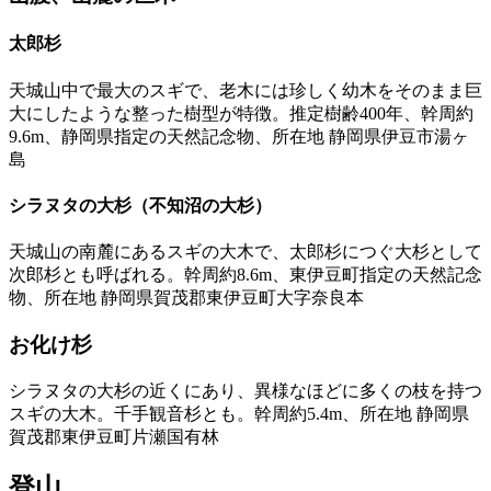
太郎杉
天城山中で最大のスギで、老木には珍しく幼木をそのまま巨
大にしたような整った樹型が特徴。推定樹齢400年、幹周約
9.6m、静岡県指定の天然記念物、所在地 静岡県伊豆市湯ヶ
島
シラヌタの大杉（不知沼の大杉）
天城山の南麓にあるスギの大木で、太郎杉につぐ大杉として
次郎杉とも呼ばれる。幹周約8.6m、東伊豆町指定の天然記念
物、所在地 静岡県賀茂郡東伊豆町大字奈良本
お化け杉
シラヌタの大杉の近くにあり、異様なほどに多くの枝を持つ
スギの大木。千手観音杉とも。幹周約5.4m、所在地 静岡県
賀茂郡東伊豆町片瀬国有林
登山