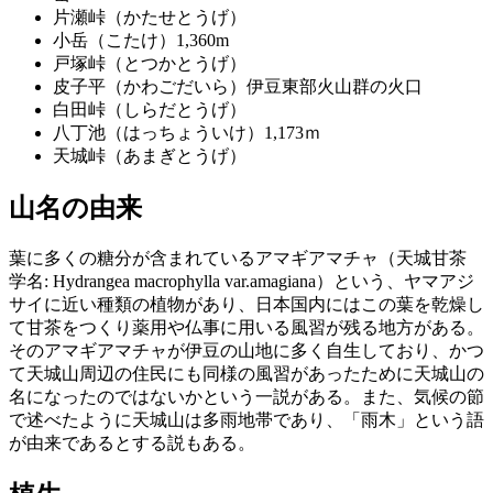
片瀬峠（かたせとうげ）
小岳（こたけ）1,360m
戸塚峠（とつかとうげ）
皮子平（かわごだいら）伊豆東部火山群の火口
白田峠（しらだとうげ）
八丁池（はっちょういけ）1,173ｍ
天城峠（あまぎとうげ）
山名の由来
葉に多くの糖分が含まれているアマギアマチャ（天城甘茶
学名: Hydrangea macrophylla var.amagiana）という、ヤマアジ
サイに近い種類の植物があり、日本国内にはこの葉を乾燥し
て甘茶をつくり薬用や仏事に用いる風習が残る地方がある。
そのアマギアマチャが伊豆の山地に多く自生しており、かつ
て天城山周辺の住民にも同様の風習があったために天城山の
名になったのではないかという一説がある。また、気候の節
で述べたように天城山は多雨地帯であり、「雨木」という語
が由来であるとする説もある。