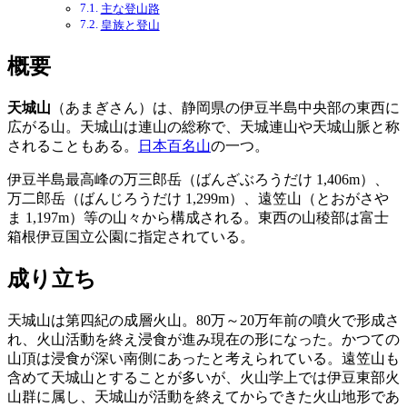
主な登山路
皇族と登山
概要
天城山
（あまぎさん）は、静岡県の伊豆半島中央部の東西に
広がる山。天城山は連山の総称で、天城連山や天城山脈と称
されることもある。
日本百名山
の一つ。
伊豆半島最高峰の万三郎岳（ばんざぶろうだけ 1,406m）、
万二郎岳（ばんじろうだけ 1,299m）、遠笠山（とおがさや
ま 1,197m）等の山々から構成される。東西の山稜部は富士
箱根伊豆国立公園に指定されている。
成り立ち
天城山は第四紀の成層火山。80万～20万年前の噴火で形成さ
れ、火山活動を終え浸食が進み現在の形になった。かつての
山頂は浸食が深い南側にあったと考えられている。遠笠山も
含めて天城山とすることが多いが、火山学上では伊豆東部火
山群に属し、天城山が活動を終えてからできた火山地形であ