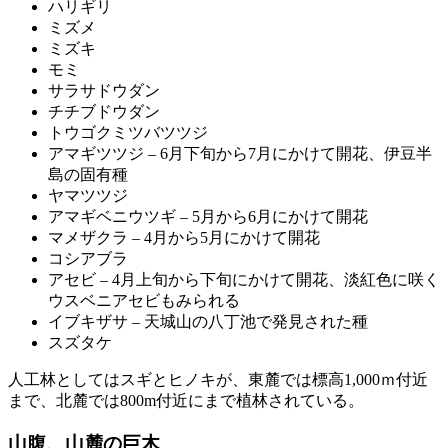
ハリギリ
ミズメ
ミズキ
モミ
サラサドウダン
チチブドウダン
トウゴクミツバツツジ
アマギツツジ – 6月下旬から7月にかけて開花、伊豆半
島の固有種
ヤマツツジ
アマギベニウツギ – 5月から6月にかけて開花
マメザクラ – 4月から5月にかけて開花
コシアブラ
アセビ – 4月上旬から下旬にかけて開花、淡紅色に咲く
ウスベニアセビもみられる
イブキザサ – 天城山の八丁池で発見された種
スズタケ
人工林としてはスギとヒノキが、東麓では標高1,000ｍ付近
まで、北麓では800m付近にまで植林されている。
山腹、山麓の巨木