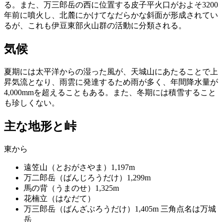
る。また、万三郎岳の西に位置する皮子平火口がおよそ3200
年前に噴火し、北麓にかけてなだらかな斜面が形成されてい
るが、これも伊豆東部火山群の活動に分類される。
気候
夏期には太平洋からの湿った風が、天城山にあたることで上
昇気流となり、雨雲に発達するため雨が多く、年間降水量が
4,000mmを超えることもある。また、冬期には積雪すること
も珍しくない。
主な地形と峠
東から
遠笠山（とおがさやま）1,197m
万二郎岳（ばんじろうだけ）1,299m
馬の背（うまのせ）1,325m
花楠立（はなだて）
万三郎岳（ばんざぶろうだけ）1,405m 三角点名は万城
岳