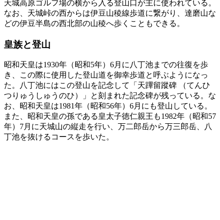
天城高原ゴルフ場の横から入る登山口が主に使われている。
なお、天城峠の西からは伊豆山稜線歩道に繋がり、達磨山な
どの伊豆半島の西北部の山稜へ歩くこともできる。
皇族と登山
昭和天皇は1930年（昭和5年）6月に八丁池までの往復を歩
き、この際に使用した登山道を御幸歩道と呼ぶようになっ
た。八丁池にはこの登山を記念して「天蹕留蹤碑 （てんひ
つりゅうしゅうのひ）」と刻まれた記念碑が残っている。な
お、昭和天皇は1981年（昭和56年）6月にも登山している。
また、昭和天皇の孫である皇太子徳仁親王も1982年（昭和57
年）7月に天城山の縦走を行い、万二郎岳から万三郎岳、八
丁池を抜けるコースを歩いた。