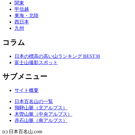
関東
甲信越
東海・北陸
西日本
九州
コラム
日本の標高の高い山ランキング BEST30
富士山撮影スポット
サブメニュー
サイト概要
日本百名山の一覧
飛騨山脈（北アルプス）
木曽山脈（中央アルプス）
赤石山脈（南アルプス）
(c) 日本百名山.com