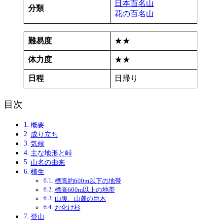
日本百名山
分類
花の百名山
難易度
★★
体力度
★★
日程
日帰り
目次
概要
成り立ち
気候
主な地形と峠
山名の由来
植生
標高約600m以下の地帯
標高600m以上の地帯
山腹、山麓の巨木
お化け杉
登山