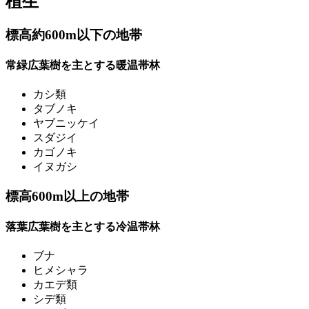
植生
標高約600m以下の地帯
常緑広葉樹を主とする暖温帯林
カシ類
タブノキ
ヤブニッケイ
スダジイ
カゴノキ
イヌガシ
標高600m以上の地帯
落葉広葉樹を主とする冷温帯林
ブナ
ヒメシャラ
カエデ類
シデ類