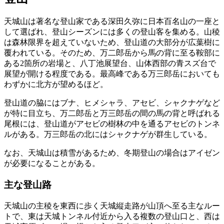
天城山は著名な登山家である深田久弥に日本百名山の一座と
して選ばれ、登山シーズンには多くの登山客を集める。山稜
は森林限界を超えていないため、登山道の大部分が広葉樹に
覆われている。そのため、万二郎岳から馬の背に至る鞍部に
ある2箇所の岩場と、八丁池展望台、山体西部の青スズ台で
展望が開ける程度である。最高峰である万三郎岳においても
わずかに北方が望めるほど。
登山道の脇にはブナ、ヒメシャラ、アセビ、シャクナゲなど
が特に目立ち、万二郎岳と万三郎岳の間の馬の背と呼ばれる
尾根には、登山道がアセビの樹林の中を通るアセビのトンネ
ルがある。万三郎岳の北にはシャクナゲが群生している。
なお、天城山は積雪があるため、冬期登山の場合はアイゼン
が必要になることがある。
主な登山路
天城山の主稜を東西に歩く天城縦走路が山頂へ至る主なルー
トで、東は天城トンネル付近から入る複数の登山口と、西は