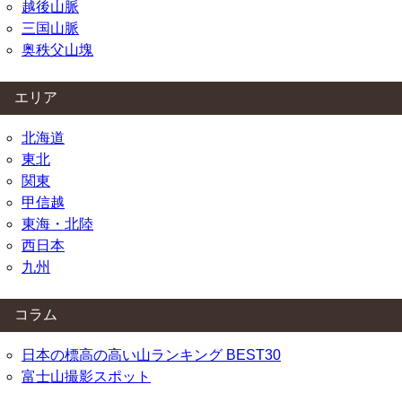
越後山脈
三国山脈
奥秩父山塊
エリア
北海道
東北
関東
甲信越
東海・北陸
西日本
九州
コラム
日本の標高の高い山ランキング BEST30
富士山撮影スポット