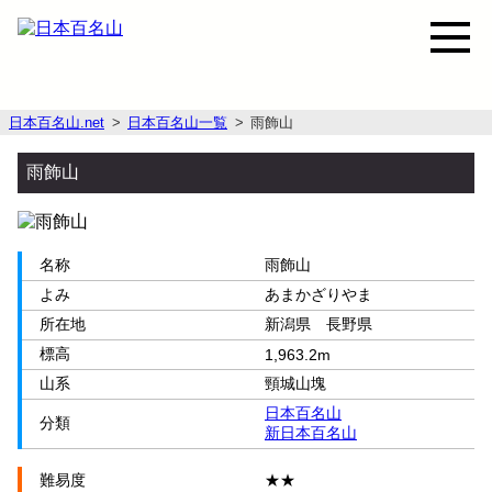
日本百名山.net
日本百名山一覧
雨飾山
雨飾山
名称
雨飾山
よみ
あまかざりやま
所在地
新潟県 長野県
標高
1,963.2m
山系
頸城山塊
日本百名山
分類
新日本百名山
難易度
★★