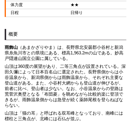
体力度
★★
日程
日帰り
概要
雨飾山
（あまかざりやま）は、長野県北安曇郡小谷村と新潟
県糸魚川市との県境にある、標高1,963.2mの山である。妙高
戸隠連山国立公園に属している。
山頂は360度の展望があり、二等三角点が設置されている。深
田久彌によって日本百名山に選定された。長野県側からは小
谷温泉から、新潟県側からは雨飾温泉から、それぞれ主要な
登山道がある。また、小谷村大網からも登山道が伸びるが、
前者に比べ、登山者は少ない。なお、小谷温泉からの登路は
荒菅沢奥壁となる「布団菱」を眺めながら比較的楽に登頂で
きるが、雨飾温泉側からは急登が続く薬師尾根を登らねばな
らない。
山頂は「猫の耳」と呼ばれる双耳峰となっており、南峰には
標柱と三角点が、北峰には石仏が並ぶ。