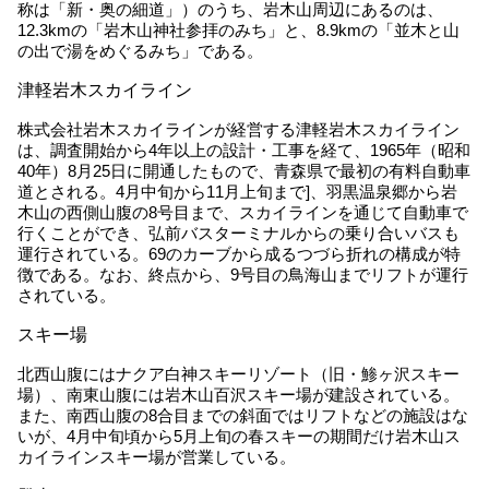
称は「新・奥の細道」）のうち、岩木山周辺にあるのは、
12.3kmの「岩木山神社参拝のみち」と、8.9kmの「並木と山
の出で湯をめぐるみち」である。
津軽岩木スカイライン
株式会社岩木スカイラインが経営する津軽岩木スカイライン
は、調査開始から4年以上の設計・工事を経て、1965年（昭和
40年）8月25日に開通したもので、青森県で最初の有料自動車
道とされる。4月中旬から11月上旬まで]、羽黒温泉郷から岩
木山の西側山腹の8号目まで、スカイラインを通じて自動車で
行くことができ、弘前バスターミナルからの乗り合いバスも
運行されている。69のカーブから成るつづら折れの構成が特
徴である。なお、終点から、9号目の鳥海山までリフトが運行
されている。
スキー場
北西山腹にはナクア白神スキーリゾート（旧・鯵ヶ沢スキー
場）、南東山腹には岩木山百沢スキー場が建設されている。
また、南西山腹の8合目までの斜面ではリフトなどの施設はな
いが、4月中旬頃から5月上旬の春スキーの期間だけ岩木山ス
カイラインスキー場が営業している。