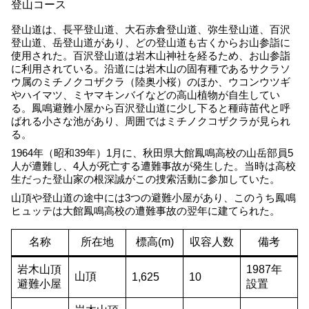
登山コース
登山道は、長平登山道、大石赤倉登山道、弥生登山道、百沢
登山道、岳登山道があり、どの登山道も古くからお山参詣に
使用された。百沢登山道は岩木山神社を経るため、お山参詣
に利用されている。沿道には岩木山の固有種であるサクラソ
ウ属のミチノクコザクラ（陸奥小桜）のほか、ウコンウツギ
やハイマツ、ミヤマキンバイなどの高山植物が自生してい
る。鳳鳴避難小屋から百沢登山道に少し下ると種蒔苗代と呼
ばれる小さな池があり、周囲ではミチノクコザクラが見られ
る。
1964年（昭和39年）1月に、秋田県大館鳳鳴高校の山岳部員5
人が遭難し、4人が死亡する遭難事故が発生した。当時は高校
生だった登山家の根深誠がこの捜索活動に参加していた。
山頂や登山道の途中には3つの避難小屋があり、このうち鳳鳴
ヒュッテは大館鳳鳴高校の遭難事故の翌年に建てられた。
名称
所在地
標高(m)
収容人数
備考
岩木山頂
1987年
山頂
1,625
10
避難小屋
設置