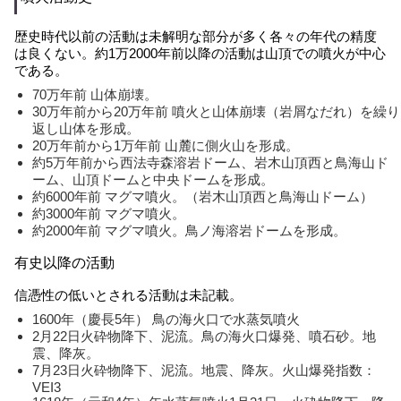
歴史時代以前の活動は未解明な部分が多く各々の年代の精度
は良くない。約1万2000年前以降の活動は山頂での噴火が中心
である。
70万年前 山体崩壊。
30万年前から20万年前 噴火と山体崩壊（岩屑なだれ）を繰り
返し山体を形成。
20万年前から1万年前 山麓に側火山を形成。
約5万年前から西法寺森溶岩ドーム、岩木山頂西と鳥海山ド
ーム、山頂ドームと中央ドームを形成。
約6000年前 マグマ噴火。（岩木山頂西と鳥海山ドーム）
約3000年前 マグマ噴火。
約2000年前 マグマ噴火。鳥ノ海溶岩ドームを形成。
有史以降の活動
信憑性の低いとされる活動は未記載。
1600年（慶長5年） 鳥の海火口で水蒸気噴火
2月22日火砕物降下、泥流。鳥の海火口爆発、噴石砂。地
震、降灰。
7月23日火砕物降下、泥流。地震、降灰。火山爆発指数：
VEI3