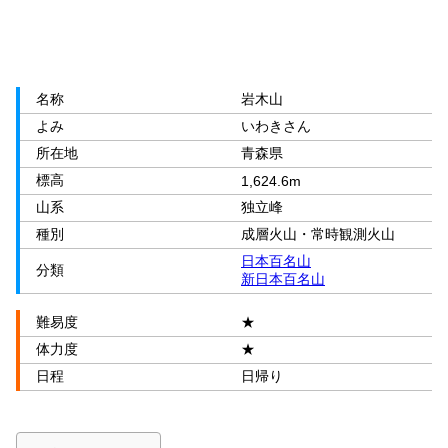
名称
岩木山
よみ
いわきさん
所在地
青森県
標高
1,624.6m
山系
独立峰
種別
成層火山・常時観測火山
日本百名山
分類
新日本百名山
難易度
★
体力度
★
日程
日帰り