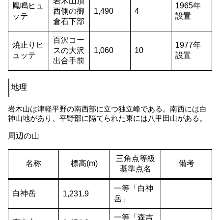
岩木山頂
鳳鳴ヒュ
1965年
西側の御
1,490
4
ッテ
設置
倉石下部
百沢コー
焼止りヒ
1977年
スの大沢
1,060
10
ュッテ
設置
出合手前
地理
岩木山は津軽平野の南西部に立つ独立峰である。南西には白
神山地があり、平野部に隔てられた東には八甲田山がある。
周辺の山
三角点等級
名称
標高(m)
備考
基準点名
一等「白神
白神岳
1,231.9
岳」
一等「森吉