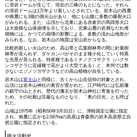
に溶岩ドームが生じて、現在の三峰のもとになった。それら
の溶岩ドームは1万年より新しいとされている。岩木山の西麓
や南麓にも3個の側火山があり、他にも山腹に多数の爆裂火口
がみられる。また、山頂から北東にある赤倉沢の馬蹄形火口
は大規模な山体崩壊を示しており、北東山麓の岩屑なだれ堆
積物には、かつての崩壊の影響による、多数の流れ山地形が
みられる。なお、岩木山の地質は安山岩からなる。
比較的新しい火山のため、高山帯と広葉樹林帯の間に針葉樹
林帯が見られず、ダケカンバがそのまま矮小化していく特異
な光景が見られる。特産種であるミチノクコザクラ（ハクサ
ンコザクラに近縁種で花がより大型である）と、本州では数
少ないエゾノツガザクラなどの高山植物が自生している。
岩木山は
富士山
と同様に、古くから山岳信仰の対象とされ、
山頂には岩木山神社の奥宮が置かれた。江戸時代には弘前藩
の鎮守の山とされ、歴代の藩主が岩木山神社に寄進を行った
ため、その社殿は荘厳なものとなり、「奥の日光」とも呼ば
れた。
山域は1975年（昭和50年3月31日）に、津軽国定公園に指定
され、南麓に広がる2,587haの高原は青森県の岩木高原県立自
然公園に指定されている。
噴火活動史