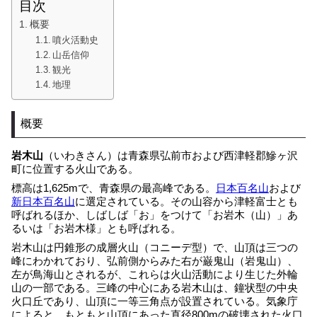
目次
概要
噴火活動史
山岳信仰
観光
地理
概要
岩木山
（いわきさん）は青森県弘前市および西津軽郡鰺ヶ沢
町に位置する火山である。
標高は1,625mで、青森県の最高峰である。
日本百名山
および
新日本百名山
に選定されている。その山容から津軽富士とも
呼ばれるほか、しばしば「お」をつけて「お岩木（山）」あ
るいは「お岩木様」とも呼ばれる。
岩木山は円錐形の成層火山（コニーデ型）で、山頂は三つの
峰にわかれており、弘前側からみた右が巌鬼山（岩鬼山）、
左が鳥海山とされるが、これらは火山活動により生じた外輪
山の一部である。三峰の中心にある岩木山は、鐘状型の中央
火口丘であり、山頂に一等三角点が設置されている。気象庁
によると、もともと山頂にあった直径800mの破壊された火口