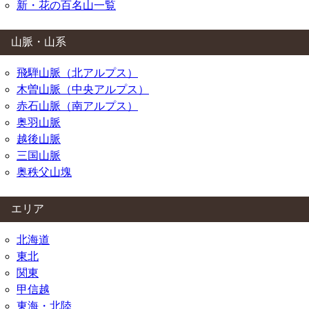
新・花の百名山一覧
山脈・山系
飛騨山脈（北アルプス）
木曽山脈（中央アルプス）
赤石山脈（南アルプス）
奥羽山脈
越後山脈
三国山脈
奥秩父山塊
エリア
北海道
東北
関東
甲信越
東海・北陸