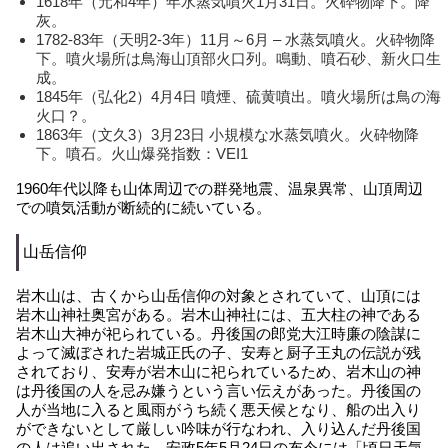
1618年（元和4年）年水蒸気噴火1月31日。火砕物降下。降
灰。
1782-83年（天明2-3年）11月～6月 – 水蒸気噴火。火砕物降
下。噴火場所は鳥海山頂部火口列。鳴動、噴石砂、新火口生
成。
1845年（弘化2）4月4日 噴煙、硫黄噴出。噴火場所は鳥の海
火口？。
1863年（文久3）3月23日 小規模な水蒸気噴火。火砕物降
下。噴石。火山爆発指数：VEI1
1960年代以降も山体周辺での群発地震、温泉異常、山頂周辺
での噴気活動が断続的に続いている。
山岳信仰
岩木山は、古くから山岳信仰の対象とされていて、山頂には
岩木山神社奥宮がある。岩木山神社には、五大柱の神である
岩木山大神が祀られている。丹後国の郎党大江時廉の陰謀に
よって滅ぼされた岩城正氏の子、安寿と厨子王丸の伝説が残
されており、安寿が岩木山に祀られているため、岩木山の神
は丹後国の人を忌み嫌うという言い伝えがあった。丹後国の
人が当地に入ると風雨がうち続く悪天候となり、船の出入り
ができないとして厳しい吟味が行なわれ、入り込んだ丹後国
の人は追い出された。安政5年5月24日の布令には「頃日天気