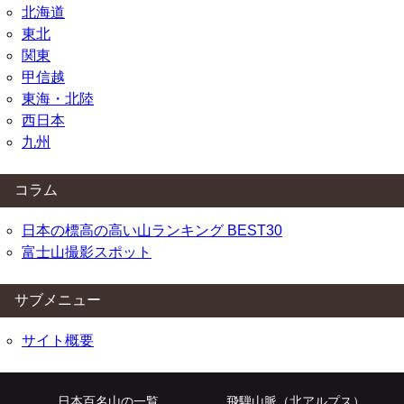
北海道
東北
関東
甲信越
東海・北陸
西日本
九州
コラム
日本の標高の高い山ランキング BEST30
富士山撮影スポット
サブメニュー
サイト概要
日本百名山の一覧
飛騨山脈（北アルプス）