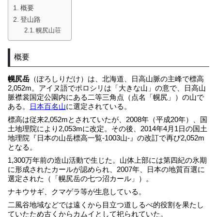
概要
登山路
幌尻山荘
概要
幌尻岳
（ぽろしりだけ）は、北海道、日高山脈の主峰で標高
2,052m。アイヌ語でポロシリは「大きな山」の意で、日高山
脈襟裳国定公園内にある二等三角点（点名「幌尻」）の山で
ある。
日本百名山
に選定されている。
標高は従来2,052mとされていたが、2008年（平成20年）、国
土地理院により2,053mに改定。その後、2014年4月1日の国土
地理院『日本の山岳標高一覧-1003山-』の改訂で再び2,052m
となる。
1,300万年前の造山活動で生じた。山体上部には第四紀の氷期
に形成されたカールが認められ、2007年、日本の地質百選に
選定された（「幌尻岳の七つ沼カール」）。
ナキウサギ、クマゲラ等が生息している。
二風谷地域などでは遠くから目立つ道しるべ的役割を果たし
ていたため古くからカムイとして祀られていた。