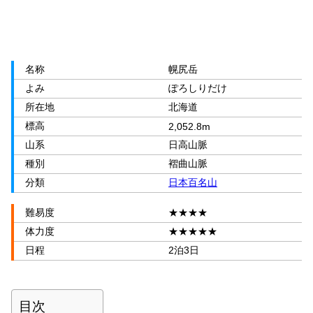
名称
幌尻岳
よみ
ぽろしりだけ
所在地
北海道
標高
2,052.8m
山系
日高山脈
種別
褶曲山脈
分類
日本百名山
難易度
★★★★
体力度
★★★★★
日程
2泊3日
目次