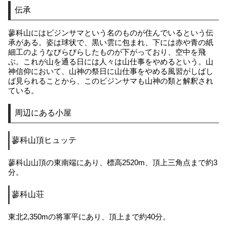
伝承
蓼科山にはビジンサマという名のものが住んでいるという伝
承がある。姿は球状で、黒い雲に包まれ、下には赤や青の紙
細工のようなびらびらしたものが下がっており、空中を飛
ぶ。これが山を通る日には人々は山仕事をやめるという。山
神信仰において、山神の祭日に山仕事をやめる風習がしばし
ば見られることから、このビジンサマも山神の類と解釈され
ている。
周辺にある小屋
蓼科山頂ヒュッテ
蓼科山山頂の東南端にあり、標高2520m、頂上三角点まで約3
分。
蓼科山荘
東北2,350mの将軍平にあり、頂上まで約40分。