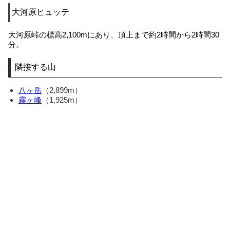
大河原ヒュッテ
大河原峠の標高2,100mにあり、頂上まで約2時間から2時間30
分。
隣接する山
八ヶ岳
（2,899m）
霧ヶ峰
（1,925m）