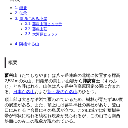
概要
伝承
周辺にある小屋
蓼科山頂ヒュッテ
蓼科山荘
大河原ヒュッテ
隣接する山
概要
蓼科山
（たてしなやま）は八ヶ岳連峰の北端に位置する標高
2,531mの火山。円錐形の美しい山容から
諏訪富士
（すわふ
じ）とも呼ばれる。山体は八ヶ岳中信高原国定公園に含まれ
る。
日本百名山
および
新・花の百名山
のひとつ。
頂上部は大きな溶岩で覆われているため、樹林が育たず360度
の展望がある。また、頂上には蓼科神社の奥社があり、登山
口にあたる七合目にその鳥居が立つ。この山域では針葉樹林
帯が帯状に枯れる縞枯れ現象が見られるが、この山でも南西
斜面にのみこの現象が現われている。