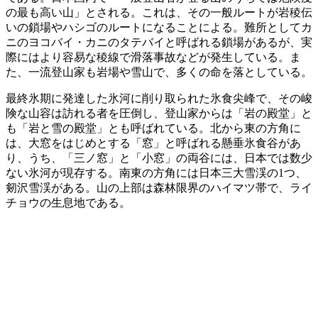
の最も高い山」とされる。これは、その一般ルートが岩稜伝
いの鎖場やハシゴのルートになることによる。難所としてカ
ニのヨコバイ・カニのタテバイと呼ばれる鎖場があるが、実
際にはより容易な稜線で滑落事故などが発生している。ま
た、一流登山家も岩場や雪山で、多くの命を落としている。
最終氷期に発達した氷河に削り取られた氷食尖峰で、その峻
険な山容は訪れる者を圧倒し、登山家からは「岩の殿堂」と
も「岩と雪の殿堂」とも呼ばれている。北から東の方角に
は、大窓をはじめとする「窓」と呼ばれる懸垂氷食谷があ
り、うち、「三ノ窓」と「小窓」の両谷には、日本では数少
ない氷河が現存する。南東の方角には日本三大雪渓の1つ、
剱沢雪渓がある。山の上部は森林限界のハイマツ帯で、ライ
チョウの生息地である。