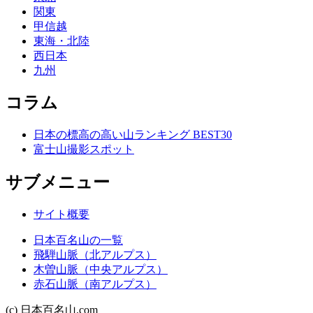
関東
甲信越
東海・北陸
西日本
九州
コラム
日本の標高の高い山ランキング BEST30
富士山撮影スポット
サブメニュー
サイト概要
日本百名山の一覧
飛騨山脈（北アルプス）
木曽山脈（中央アルプス）
赤石山脈（南アルプス）
(c) 日本百名山.com