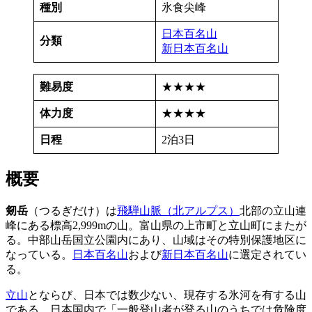
種別
氷食尖峰
日本百名山
分類
新日本百名山
難易度
★★★★
体力度
★★★★
日程
2泊3日
概要
剱岳
（つるぎだけ）は
飛騨山脈（北アルプス）
北部の立山連
峰にある標高2,999mの山。富山県の上市町と立山町にまたが
る。中部山岳国立公園内にあり、山域はその特別保護地区に
なっている。
日本百名山
および
新日本百名山
に選定されてい
る。
立山
とならび、日本では数少ない、現存する氷河を有する山
である。日本国内で「一般登山者が登る山のうちでは危険度