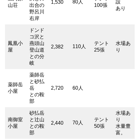
80人
設
1,530
山荘
出合の
100張
あり
野呂川
右岸
ドンド
コ沢と
鳳凰小
燕頭山
テント
水場あ
110人
2,382
屋
登山道
25張
り
との分
岐
薬師岳
と砂払
薬師岳
岳
2,720
60人
小屋
との鞍
部
砂払岳
水場あ
南御室
と辻山
テント
り
70人
2,440
小屋
との鞍
50張
水量豊
部
富。