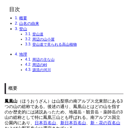
目次
概要
山名の由来
登山
登山道
周辺の山小屋
登山道で見られる高山植物
地理
周辺の主な山
周辺の峠
源流の河川
概要
鳳凰山
（ほうおうざん）は山梨県の南アルプス北東部にある3
つの山の総称である。後述の通り、鳳凰山とはどの山を指す
のか歴史的には諸説あったため、地蔵岳・観音岳・薬師岳の3
山の総称として特に鳳凰三山とも呼ばれる。南アルプス国立
公園内にあり、
日本百名山
、
新日本百名山
、
新・花の百名山