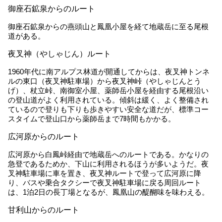
御座石鉱泉からのルート
御座石鉱泉からの燕頭山と鳳凰小屋を経て地蔵岳に至る尾根
道がある。
夜叉神（やしゃじん）ルート
1960年代に南アルプス林道が開通してからは、夜叉神トンネ
ルの東口（夜叉神駐車場）から夜叉神峠（やしゃじんとう
げ）、杖立峠、南御室小屋、薬師岳小屋を経由する尾根沿い
の登山道がよく利用されている。傾斜は緩く、よく整備され
ているので登りも下りも歩きやすい安全な道だが、標準コー
スタイムで登山口から薬師岳まで7時間もかかる。
広河原からのルート
広河原から白鳳峠経由で地蔵岳へのルートである。かなりの
急登であるためか、下山に利用されるほうが多いようだ。夜
叉神駐車場に車を置き、夜叉神ルートで登って広河原に降
り、バスや乗合タクシーで夜叉神駐車場に戻る周回ルート
は、1泊2日の長丁場となるが、鳳凰山の醍醐味を味わえる。
甘利山からのルート