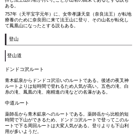
ある。
757年（天平宝字元年）に、女帝孝謙天皇（奈良法王）が転地
療養のために奈良田に来て法王山に登り、その山名が転化し
て鳳凰山になったとする説もある。
登山
登山道
ドンドコ沢ルート
青木鉱泉からドンドコ沢沿いのルートである。後述の夜叉神
ルートよりは短時間で登れるため人気が高い。五色の滝、白
糸の滝、鳳凰の滝、南精進の滝などの名瀑がある。
中道ルート
薬師岳から青木鉱泉へのルートである。薬師岳から比較的短
時間で下山ができるため、ドンドコ沢ルートで登ってこのル
ートで下る周回ルートは大変人気がある。登りよりも下山利
用が多いようだ。