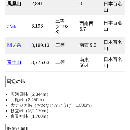
鳳凰山
2,841
0
日本百名
山
三等
日本百名
西南西
北岳
3,193
(3,192.1
山
6.7
8)
日本百名
間ノ岳
三等
南西 9.0
3,189.13
山
日本百名
南東
富士山
二等
3,775.63
56.4
山
周辺の峠
広河原峠（2,344m）
白鳳峠（2,450m）
大ナジカ峠（おおなじかとうげ、1,890m）
杖立峠（約2,170m）
夜叉神峠（1,760m）
源流の河川