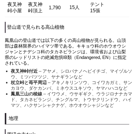
夜叉神
夜叉神
テント
15人
1,790
峠小屋
峠頂上
15張
登山道で見られる高山植物
鳳凰山の登山道では以下の多くの高山植物が見られる。山頂
部は森林限界のハイマツ帯である。キキョウ科のホウオウシ
ジャンとナデシコ科のタカネビランジは、環境省および山梨
県のレッドリストの絶滅危惧IB類（Endangered, EN）に指定
されている。
夜叉神峠付近
– アヤメ、シロバナノヘビイチゴ、マイヅルソ
ウ、ミツバツツジ、ヤナギランなど
杖立峠と苺平周辺
– アキノキリンソウ、コイワカガミ、サン
カヨウ、ダケカンバ、ミネウスユキソウ、ヤマハハコなど
鳳凰三山の稜線
– イワウメ、ウサギギク、ウラジロナナカマ
ド、タカネビランジ、チングルマ、トウヤクリンドウ、ハイ
マツ、ハクサンシャクナゲ、ホウオウシャジンなど
地理