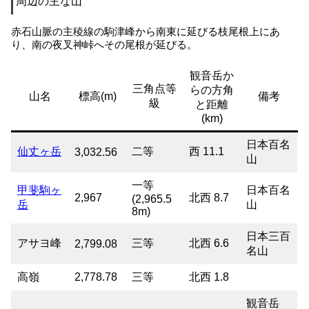
周辺の主な山
赤石山脈の主稜線の駒津峰から南東に延びる枝尾根上にあ
り、南の夜叉神峠へその尾根が延びる。
観音岳か
三角点等
らの方角
山名
標高(m)
備考
級
と距離
(km)
日本百名
仙丈ヶ岳
二等
西 11.1
3,032.56
山
一等
甲斐駒ヶ
日本百名
2,967
北西 8.7
(2,965.5
岳
山
8m)
日本三百
アサヨ峰
三等
北西 6.6
2,799.08
名山
高嶺
2,778.78
三等
北西 1.8
観音岳