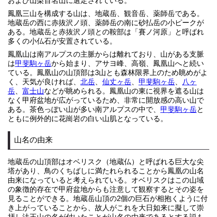
および山梨百名山に選定されている。
鳳凰三山を構成する山は、地蔵岳、観音岳、薬師岳である。
地蔵岳の西に赤抜沢ノ頭、薬師岳の南に砂払岳の小ピークが
ある。地蔵岳と赤抜沢ノ頭との鞍部は「賽ノ河原」と呼ばれ
多くの小仏石が安置されている。
鳳凰山は南アルプスの主脈からは離れており、山がある支脈
は
甲斐駒ヶ岳
から始まり、アサヨ峰、高嶺、鳳凰山へと続い
ている。鳳凰山の山頂部は3山とも森林限界上のため眺めがよ
く、天気が良ければ、
北岳
、
仙丈ヶ岳
、
甲斐駒ヶ岳
、
八ヶ
岳
、
富士山
などが眺められる。鳳凰山の東に視界を遮る山は
なく甲府盆地が広がっているため、非常に開放感の高い山で
ある。茶色っぽい山が多い南アルプスの中で、
甲斐駒ヶ岳
と
ともに例外的に花崗岩の白い山肌となっている。
山名の由来
地蔵岳の山頂部はオベリスク（地蔵仏）と呼ばれる巨大な尖
塔があり、鳥のくちばしに満たれられることから鳳凰の山名
由来になっていると考えられている。オベリスクはこの山域
の象徴的存在で甲府盆地からも注意して観察するとその姿を
見ることができる。地蔵岳山頂の2個の巨石が相抱くように付
き上がっていることから、故人がこれを大日如来に擬して崇
拝し法王山の名が付いたことが山名の由来であるとする説も