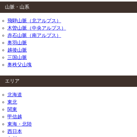
山脈・山系
飛騨山脈（北アルプス）
木曽山脈（中央アルプス）
赤石山脈（南アルプス）
奥羽山脈
越後山脈
三国山脈
奥秩父山塊
エリア
北海道
東北
関東
甲信越
東海・北陸
西日本