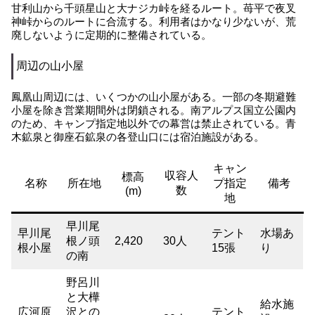
甘利山から千頭星山と大ナジカ峠を経るルート。苺平で夜叉
神峠からのルートに合流する。利用者はかなり少ないが、荒
廃しないように定期的に整備されている。
周辺の山小屋
鳳凰山周辺には、いくつかの山小屋がある。一部の冬期避難
小屋を除き営業期間外は閉鎖される。南アルプス国立公園内
のため、キャンプ指定地以外での幕営は禁止されている。青
木鉱泉と御座石鉱泉の各登山口には宿泊施設がある。
キャン
収容人
標高
名称
所在地
プ指定
備考
数
(m)
地
早川尾
早川尾
テント
水場あ
根ノ頭
2,420
30人
根小屋
15張
り
の南
野呂川
と大樺
給水施
広河原
沢との
テント